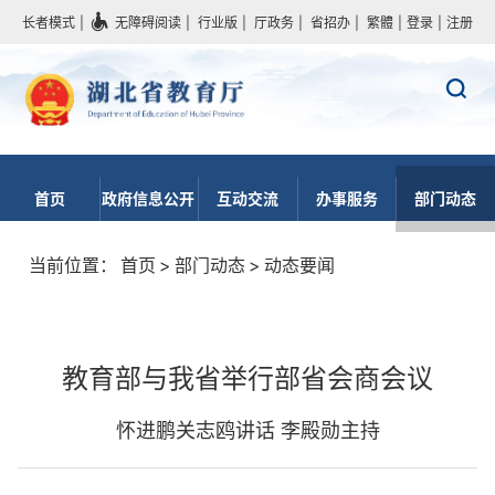
长者模式
|
无障碍阅读
|
行业版
|
厅政务
|
省招办
|
繁體
|
登录
|
注册
首页
政府信息公开
互动交流
办事服务
部门动态
当前位置：
首页
>
部门动态
>
动态要闻
教育部与我省举行部省会商会议
怀进鹏关志鸥讲话 李殿勋主持