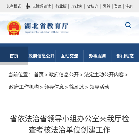
长者模式
|
无障碍阅读
|
行业版
|
厅政务
|
省招办
|
繁體
|
登录
|
注册
首页
政府信息公开
互动交流
办事服务
部门动态
当前位置：
首页
>
政府信息公开
>
法定主动公开内容
>
政府工作机构
>
领导信息
>
徐雁冰
>
领导活动
省依法治省领导小组办公室来我厅检
查考核法治单位创建工作