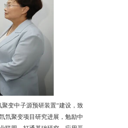
氘聚变中子源预研装置”建设，致
氘氘聚变项目研究进展，勉励中